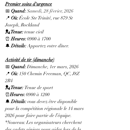
Premier soins d'urgence
📅 
Quand:
Samedi, 28 février, 2026
📍 
Où:
 École Ste Trinité, rue 879 St 
Joseph, Rockland
💂 Tenue: 
tenue civil
⏰ 
Heures: 
0900 à 1700
🔔 
Détails:
 Apportez votre dîner.
Activité de tir (dimanche)
📅 
Quand:
 Dimanche, 1er mars, 2026
📍 
Où:
 150 Chemin Freeman, QC, J8Z 
2B4
💂 Tenue: 
Tenue de sport
⏰
Heures: 
0900 à 1200
🔔 
Détails: 
vous devez être disponible 
pour la compétition régionale le 14 mars 
2026 pour faire partie de l’équipe.
*Nouveau: Les organisateurs cherchent 
des cadets séniors pour aider lors de la 