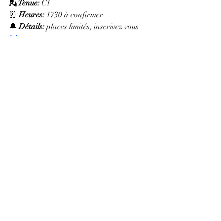
💂 Tenue
: 
C1
⏰ 
Heures: 
1730 à confirmer
🔔 
Détails: 
places limités, inscrivez vous 
ici
.
Tirage 50/50 de la Ligue des cadets de 
l'air de l'Ontario
📍
Où: 
Consultez le lien suivant afin 
d'acheter vos billets: 
https://aclopc5050.com/s/-q05thtcqFg
🔔 
Détails: 
C’est le moment du tirage 
50/50 de la Ligue des cadets de l’Air de 
l’Ontario. Prix garanti de 5 000 $ ! 
Assurez-vous de sélectionner notre 
escadron « 832 Twillick Clarence-
Rockland » lors de l’achat de vos billets. 
Bonne chance !
Halo Car Wash X ECARC 832 Twillick