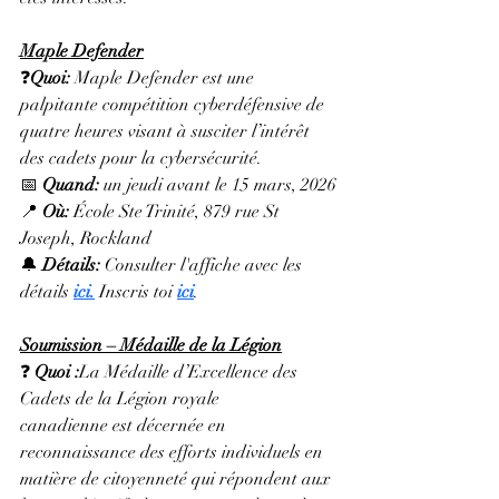
Maple Defender
❓
Quoi: 
Maple Defender est une 
palpitante compétition cyberdéfensive de 
quatre heures visant à susciter l’intérêt 
des cadets pour la cybersécurité.
📅 
Quand:
 un jeudi avant le 15 mars, 2026
📍 
Où:
 École Ste Trinité, 879 rue St 
Joseph, Rockland
🔔 
Détails: 
Consulter l'affiche avec les 
détails 
ici
.
Inscris toi 
ici
.
Soumission – Médaille de la Légion
❓ 
Quoi :
La Médaille d’Excellence des 
Cadets de la Légion royale 
canadienne est décernée en 
reconnaissance des efforts individuels en 
matière de citoyenneté qui répondent aux 