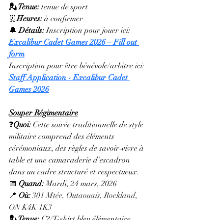
💂 Tenue: 
tenue de sport
⏰
Heures: 
à confirmer
🔔 
Détails:
 Inscription pour jouer ici: 
Excalibur Cadet Games 2026 – Fill out 
form
Inscription pour être bénévole/arbitre ici: 
Staff Application - Excalibur Cadet 
Games 2026
Souper Régimentaire
❓
Quoi: 
Cette soirée traditionnelle de style 
militaire comprend des éléments 
cérémoniaux, des règles de savoir‑vivre à 
table et une camaraderie d’escadron 
dans un cadre structuré et respectueux.
📅 
Quand:
 Mardi, 24 mars, 2026
📍 
Où:
301 Mtée. Outaouais, Rockland, 
ON K4K 1K3
💂 Tenue: 
C2/T-shirt bleu élémentaire 