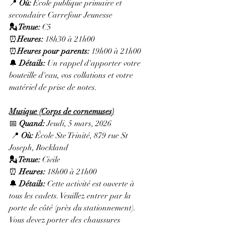
📍 
Où:
 École publique primaire et 
secondaire Carrefour Jeunesse
💂 Tenue: 
C5
⏰
Heures: 
18h30 à 21h00
⏰
Heures pour parents: 
19h00 à 21h00
🔔 
Détails: 
Un rappel d'apporter votre 
bouteille d'eau, vos collations et votre 
matériel de prise de notes.
Musique (Corps de cornemuses)
📅 
Quand:
 Jeudi, 5 mars, 2026
 📍 
Où:
 École Ste Trinité, 879 rue St 
Joseph, Rockland
💂 Tenue: 
Civile
⏰ 
Heures: 
18h00 à 21h00
🔔 
Détails:
 Cette activité est ouverte à 
tous les cadets. Veuillez entrer par la 
porte de côté (près du stationnement). 
Vous devez porter des chaussures 