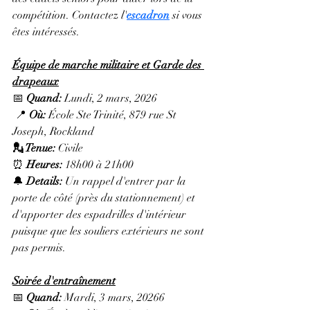
compétition. Contactez l'
escadron
 si vous 
êtes intéressés.
Équipe de marche militaire et Garde des 
drapeaux
📅 
Quand:
 Lundi, 2 mars, 2026
 📍 
Où:
 École Ste Trinité, 879 rue St 
Joseph, Rockland
💂 Tenue: 
Civile
⏰ 
Heures: 
18h00 à 21h00
🔔 
Details: 
Un rappel
d'entrer par la 
porte de côté (près du stationnement) et 
d'apporter des espadrilles d'intérieur 
puisque que les souliers extérieurs ne sont 
pas permis.
Soirée d'entraînement
📅 
Quand:
 Mardi, 3 mars, 20266