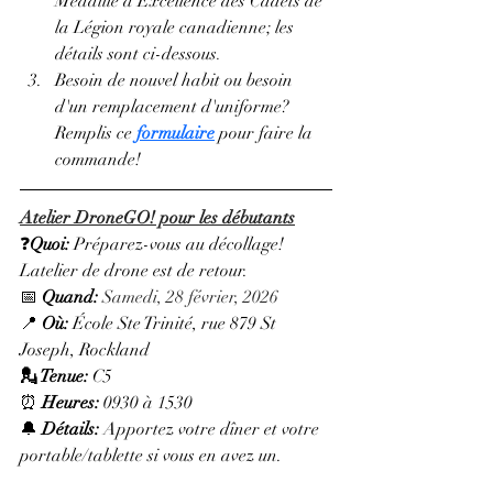
Médaille d’Excellence des Cadets de 
la Légion royale canadienne
; les 
détails sont ci-dessous
.
Besoin de nouvel habit ou besoin 
d'un remplacement d'uniforme? 
Remplis ce 
formulaire
 pour faire la 
commande!
Atelier DroneGO! pour les débutants
❓
Quoi: 
Préparez-vous au décollage! 
Latelier de drone est de retour.
📅 
Quand:
Samedi, 28 février, 2026
📍 
Où:
 École Ste Trinité, rue 879 St 
Joseph, Rockland
💂 Tenue: 
C5
⏰ 
Heures: 
0930 à 1530
🔔 
Détails:
 Apportez votre dîner et votre 
portable/tablette si vous en avez un.