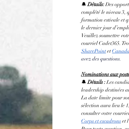
🔔 
Détails: 
Des opportu
complété le niveau 3, 
formation estivale et 
le dernier jour d’emplo
Veuillez soumettre vot
courriel Cadet365. Trou
SharePoint
 et 
Canada
avez des questions.
Nominations aux poste 
🔔 
Détails :
 Les candi
leadership destinées a
La date limite pour so
sélection aura lieu le 
consulter votre courrie
Corps et escadrons
 et l
Pour toute question, c