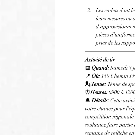
Les cadets dont l
leurs mesures ou 
d'approvisionne
pièces d’uniforme
priés de les rappo
Activité de tir
📅 
Quand:
 Samedi 3 j
📍 
Où:
 150 Chemin F
💂 Tenue: 
Tenue de sp
⏰
Heures: 
0900 à 120
🔔 
Détails: 
Cette activi
votre chance pour l’équ
compétition régionale 
souhaitez faire partie
semaine de relâche en 