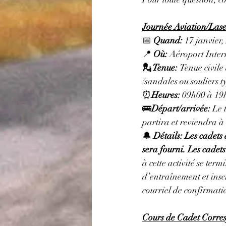
Journée Aviation/La
📅 
Quand:
 17 janvier
📍 
Où:
 Aéroport Inte
💂 Tenue: 
Tenue civile 
(sandales ou souliers 
⏰
Heures: 
09h00 à 19
🚌
Départ/arrivée: 
Le 
partira et reviendra à
🔔 
Détails: 
Les cadets 
sera fourni. Les cadets
à cette activité se ter
d’entraînement et insc
courriel de confirmati
Cours de Cadet Corre