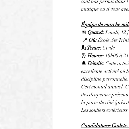
sont pas permis dans l'
musique ou si vous av
Équipe de marche mili
📅 
Quand:
 Lundi, 12 
 📍 
Où:
 École Ste Trin
💂 Tenue: 
Civile
⏰ 
Heures: 
18h00 à 21
🔔 
Détails:
 Cette activ
excellente activité où
discipline personnell
Cérémonial annuel. C’
des drapeaux présente 
la porte de côté (près 
Les souliers extérieurs
Candidatures Cadets-