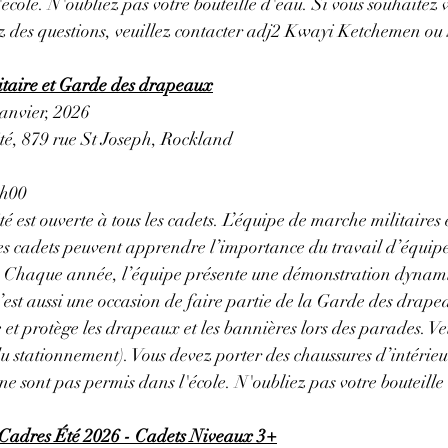
école. N'oubliez pas votre bouteille d'eau. 
Si vous souhaitez v
ez des questions, veuillez contacter adj2 Kwayi Ketchemen o
taire et Garde des drapeaux
janvier, 2026
ité, 879 rue St Joseph, Rockland
h00 
ité est ouverte à tous les cadets. L’équipe de marche militaires 
 les cadets peuvent apprendre l’importance du travail d’équipe 
e. Chaque année, l’équipe présente une démonstration dynami
est aussi une occasion de faire partie de la Garde des drap
et protège les drapeaux et les bannières lors des parades. Veu
du stationnement). Vous devez porter des chaussures d’intérieur
 ne sont pas permis dans l'école. N'oubliez pas votre bouteille
Cadres Été 2026 - Cadets Niveaux 3+