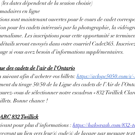
(les dates dépendent de la session choisie)
madaires en ligne
tions sont maintenant ouvertes pour le cours de cadet correspo
ion pour les cadets intéressés par la photographie, la vidéogr
urnalisme. Les inscriptions pour cette opportunité se terminen
détails seront envoyés dans votre courriel Cadet365. Inscrive
Auge si vous avez besoin d’informations supplémentaires.
ue des cadets de l'air de l'Ontario
n suivant afin d'acheter vos billets: 
https://aclopc5050.com/s/
ment du tirage 50/50 de la Ligue des cadets de l’Air de l’Onta
ssurez-vous de sélectionner notre escadron « 832 Twillick Cla
billets. Bonne chance !
RC 832 Twillick
suivant pour plus d'informations : 
https://halowash.com/832-tw
cevront un lien vers leur(s) code(s) de lavage par message tex