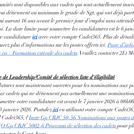
nités sont disponibles aux cadets qui sont actuellement inscri
qui détiennent au minimum le grade de Sgt, qui ont déjà part
qui auront 16 ans avant le premier jour d’emploi sans atteind
i. La date limite pour soumettre les candidatures est le 6 jan
re candidature 
ici
 avec votre compte Cadet365. Plus de détails
vez plus d'informations sur les postes offerts ici:
Page d’info
.ca
 – Formation estivale des cadets
. Veuillez contacter 2Lt M
de Leadership/Comité de sélection liste d'éligibilité
datures sont maintenant ouvertes pour les nominations aux po
ux cadets qui ne détiennent pas actuellement une nomination
umettre votre candidature est avant le 7 janvier 2026 à 08h00
13 janvier 2026. Postulez
ici
 en utilisant votre compte Cadet365
l Cadet365, l
'
Instr Gp CRJC 50-56 Nominations aux postes de
'
O Gp CRJC 5002-6 Processus de sélection des cadets
pour plu
ontacter le Capt Auge.