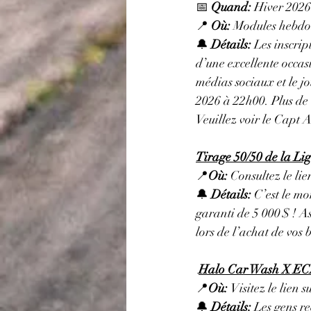
📅 
Quand:
 Hiver 2026 
📍 
Où: 
Modules hebdo
🔔 
Détails: 
Les inscrip
d’une excellente occas
médias sociaux et le jo
2026 à 22h00. Plus de 
Veuillez voir le Capt 
Tirage 50/50 de la Lig
📍
Où: 
Consultez le lie
🔔 
Détails: 
C’est le mo
garanti de 5 000 $ ! A
lors de l’achat de vos 
Halo Car Wash X ECA
📍
Où: 
Visitez le lien 
🔔 
Détails: 
Les gens re