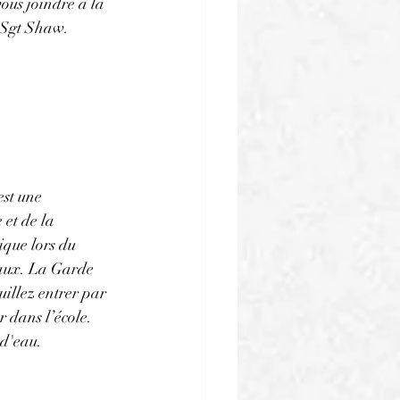
ous joindre à la 
u Sgt Shaw.
est une 
et de la 
que lors du 
eaux. La Garde 
illez entrer par 
 dans l’école. 
 d'eau.