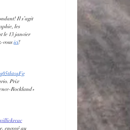
ndant! Il s’agit 
aphie, les 
t le 13 janvier 
z-vous
ici
! 
-q05thtcqFg
rio. Prix 
rence-Rockland » 
illickrcac
te, envoyé au 