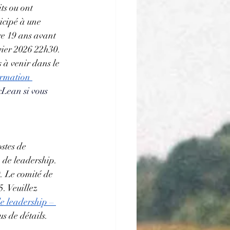
ts ou ont 
icipé à une 
re 19 ans avant 
vier 2026 22h30. 
 à venir dans le 
rmation 
cLean si vous 
stes de 
 de leadership. 
. Le comité de 
. Veuillez 
 leadership – 
s de détails. 