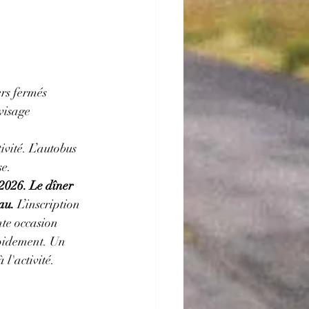
ers fermés 
 visage
ivité. L’autobus 
se.
 2026.
Le dîner 
au.
 L’inscription 
te occasion 
apidement. Un 
l'activité.