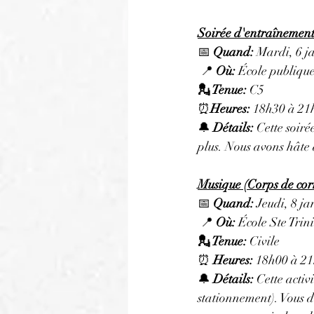
Soirée d'entraînement 
📅 
Quand:
 Mardi, 6 j
 📍 
Où: 
École publique
💂 Tenue: 
C5
⏰
Heures: 
18h30 à 21
🔔 
Détails: 
Cette soiré
plus. Nous avons hâte d
Musique (Corps de co
📅 
Quand:
 Jeudi, 8 ja
 📍 
Où:
 École Ste Trin
💂 Tenue: 
Civile
⏰ 
Heures: 
18h00 à 2
🔔 
Détails:
 Cette activ
stationnement). Vous de