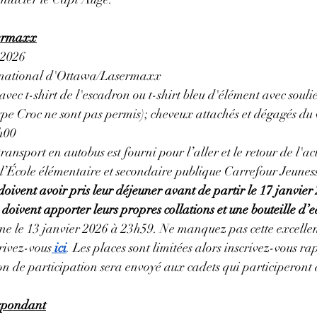
sermaxx
, 2026
rnational d'Ottawa/Lasermaxx
avec t-shirt de l'escadron ou t-shirt bleu d'élément avec souli
type Croc ne sont pas permis); cheveux attachés et dégagés du
h00
transport en autobus est fourni pour l’aller et le retour de l'act
 l’École élémentaire et secondaire publique Carrefour Jeunes
doivent avoir pris leur déjeuner avant de partir le 17 janvier
 doivent apporter leurs propres collations et une bouteille d’e
mine le 13 janvier 2026 à 23h59
. Ne
 manquez pas cette excellen
rivez-vous
ici
.
Les places sont limitées alors inscrivez-vous r
on de participation sera envoyé aux cadets qui participeront à 
spondant