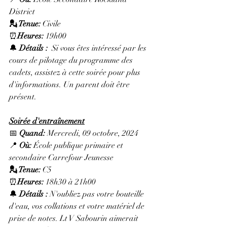
District
💂 Tenue: 
Civile
⏰
Heures
: 
19h00 
🔔 
Détails : 
 S
i vous êtes intéressé par les 
cours de pilotage du programme des 
cadets, assistez à cette soirée pour plus 
d'informations. Un parent doit être 
présent.
Soirée d'entraînement
📅 
Quand:
 Mercredi, 09 octobre, 2024
📍 
Où
:
École publique primaire et 
secondaire Carrefour Jeunesse
💂 Tenue: 
C5
⏰
Heures
: 
18h30 à 21h00 
🔔 
Détails :
 N'oubliez pas votre bouteille 
d'eau, vos collations et votre matériel de 
prise de notes
. Lt V 
Sabourin aimerait 