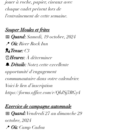
jouer à roche, papier, ciseaux avec 
chaque cadet présent lors de 
l'entraînement de cette semaine.
Souper Moules et frites
📅 
Quand:
 Samedi, 19 octobre, 2024
📍 
Où
: 
River Rock Inn
💂 Tenue: 
C3
⏰
Heures
: 
À déterminer
🔔 
Détails: 
Notez cette excellente 
opportunité d'engagement 
communautaire dans votre calendrier. 
Voici le lien d’inscription 
https://forms.office.com/r/QbJSj7RGy4
Exercice de campagne automnale
📅 
Quand:
 Vendredi 27 au dimanche 29 
octobre, 2024
📍 
Où:
 Camp Cadou