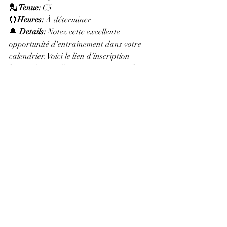
💂 Tenue: 
C5
⏰
Heures: 
À déterminer
🔔 
Details: 
Notez cette excellente 
opportunité d'entraînement dans votre 
calendrier. Voici le lien d’inscription 
https://forms.office.com/r/CVwGXDka6C
Tous les événements à venir peuvent être 
consultés dans le calendrier de 
l'escadron. Consultez-le 
ici