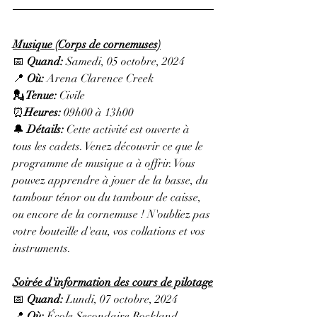
Musique (Corps de cornemuses)
📅 
Quand:
 Samedi, 05 octobre, 2024
📍 
Où:
 Arena Clarence Creek
💂 Tenue: 
Civile
⏰
Heures: 
09h00 à 13h00
🔔 
Détails: 
Cette activité est ouverte à 
tous les cadets. Venez découvrir ce que le 
programme de musique a à offrir. Vous 
pouvez apprendre à jouer de la basse, du 
tambour ténor ou du tambour de caisse, 
ou encore de la cornemuse ! N'oubliez pas 
votre bouteille d'eau, vos collations et vos 
instruments.
Soirée d'information des cours de pilotage
📅 
Quand:
 Lundi, 07 octobre, 2024
📍 
Où
:
École Secondaire Rockland 