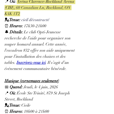
📍 
Où:
Aréna Clarence-Rockland Arena 
(CIH), 
60 Canadian Ln, Rockland, ON 
K4K 1T2
💂 Tenue: 
civil décontracté 
⏰ 
Heures: 
17h30-21h00
🔔 
Détails: 
Le club Opti-Jeunesse 
recherche de l’aide pour organiser son 
souper homard annuel. Cette année, 
l'escadron 832 offre son aide uniquement 
pour l’installation des chaises et des 
tables. 
Inscrivez-vous ici
. Il s’agit d’un 
événement communautaire bénévole.
Musique (cornemuses seulement)
📅 
Quand:
 Jeudi, le 4 juin, 2026
📍 
Où:
 École Ste Trinité, 879 St Joseph 
Street, Rockland
💂 Tenue: 
Civile
⏰ 
Heures: 
18h00 à 21h00