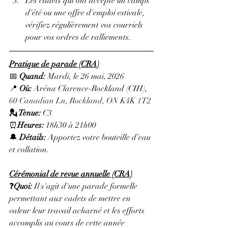
Les cadets qui ont accepté un camps 
d'été ou une offre d'emploi estivale, 
vérifiez régulièrement vos courriels 
pour vos ordres de ralliements.
Pratique de parade (CRA)
📅 
Quand:
 Mardi, le 26 mai, 2026
📍 
Où:
 Aréna Clarence-Rockland (CIH), 
60 Canadian Ln, Rockland, ON K4K 1T2
💂 Tenue: 
C3
⏰
Heures: 
18h30 à 21h00
🔔 
Détails: 
Apportez votre bouteille d'eau 
et collation.
Cérémonial de revue annuelle (CRA)
❓
Quoi: 
Il s'agit d'une parade formelle 
permettant aux cadets de mettre en 
valeur leur travail acharné et les efforts 
accomplis au cours de cette année 