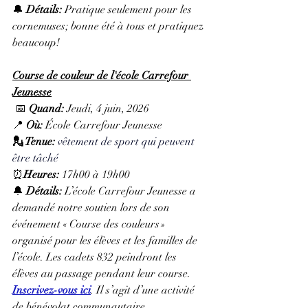
🔔 
Détails:
 Pratique seulement pour les 
cornemuses; bonne été à tous et pratiquez 
beaucoup!
Course de couleur de l'école Carrefour 
Jeunesse
 📅 
Quand:
 Jeudi, 4 juin, 2026
📍 
Où:
 École Carrefour Jeunesse
💂 Tenue: 
vêtement de sport qui peuvent 
être tâché
⏰
Heures: 
17h00 à 19h00
🔔 
Détails: 
L’école Carrefour Jeunesse a 
demandé notre soutien lors de son 
événement « Course des couleurs » 
organisé pour les élèves et les familles de 
l’école. Les cadets 832 peindront les 
élèves au passage pendant leur course. 
Inscrivez-vous ici
. Il s’agit d’une activité 
de bénévolat communautaire.