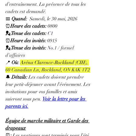
d'entraînement. La présence de tous les 
cadets est demandé.
📅 
Quand: 
 Samedi, le 30 mai, 2026
⏰
Heure des cadets:
 0800
💂 Tenue des cadets: 
C1
⏰
Heure des invités: 
0915
💂 Tenue des invités: 
No.1 / 
formel 
d'affaires
📍 
Où:
Aréna Clarence-Rockland (CIH), 
60 Canadian Ln, Rockland, ON K4K 1T2
🔔 
Détails: 
Les cadets doivent prendre 
leur petit-déjeuner avant l'événement. Les 
invitations pour vos familles et amis 
suivront sous peu. 
Voir la lettre pour les 
parents ici.
Équipe de marche militaire et Garde des 
drapeaux
⏰
: 
Les pratiques sont terminés pour l'été. 