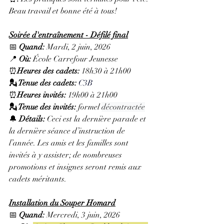
Beau travail et bonne été à tous!
Soirée d'entraînement - Défilé final
📅 
Quand:
 Mardi, 2 juin, 2026
📍 
Où:
 École Carrefour Jeunesse
⏰
Heures des cadets: 
18h30 à 21h00
💂 Tenue des cadets: 
C3B
⏰
Heures invités: 
19h00 à 21h00
💂 Tenue des invités: 
formel 
décontractée
🔔 
Détails: 
Ceci est la dernière parade et 
la dernière séance d’instruction de 
l’année. Les amis et les familles sont 
invités à y assister; de nombreuses 
promotions et insignes seront remis aux 
cadets méritants.
Installation du Souper Homard
📅 
Quand:
 Mercredi, 3 juin, 2026