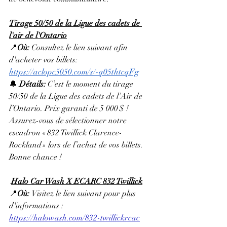
Tirage 50/50 de la Ligue des cadets de 
l'air de l'Ontario
📍
Où: 
Consultez le lien suivant afin 
d'acheter vos billets: 
https://aclopc5050.com/s/-q05thtcqFg
🔔 
Détails: 
C’est le moment du tirage 
50/50 de la Ligue des cadets de l’Air de 
l’Ontario. Prix garanti de 5 000 $ ! 
Assurez-vous de sélectionner notre 
escadron « 832 Twillick Clarence-
Rockland » lors de l’achat de vos billets. 
Bonne chance !
Halo Car Wash X ECARC 832 Twillick
📍
Où: 
Visitez le lien suivant pour plus 
d'informations : 
https://halowash.com/832-twillickrcac