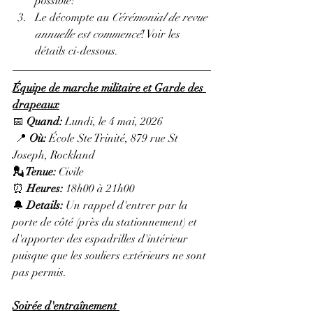
possible!
Le décompte au 
Cérémonial de revue 
annuelle est commencé
! Voir les 
détails ci-dessous.
Équipe de marche militaire et Garde des 
drapeaux
📅 
Quand:
 Lundi, le 4 mai, 2026
 📍 
Où:
 École Ste Trinité, 879 rue St 
Joseph, Rockland
💂 Tenue: 
Civile
⏰ 
Heures: 
18h00 à 21h00
🔔 
Details: 
Un rappel
d'entrer par la 
porte de côté (près du stationnement) et 
d'apporter des espadrilles d'intérieur 
puisque que les souliers extérieurs ne sont 
pas permis.
Soirée d'entraînement 