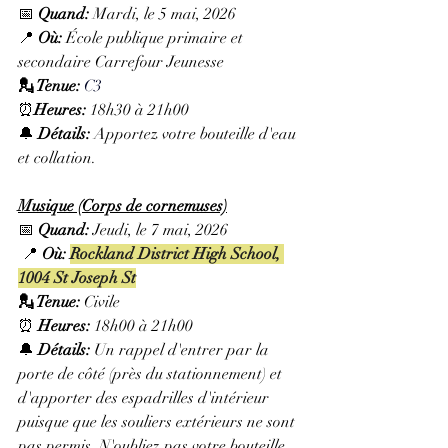
📅 
Quand:
 Mardi, le 5 mai, 2026
📍 
Où:
 École publique primaire et 
secondaire Carrefour Jeunesse
💂 Tenue: 
C3
⏰
Heures: 
18h30 à 21h00
🔔 
Détails: 
Apportez votre bouteille d'eau 
et collation.
Musique (Corps de cornemuses)
📅 
Quand:
 Jeudi, le 7 mai, 2026
 📍 
Où:
Rockland District High School, 
1004 St Joseph St
💂 Tenue: 
Civile
⏰ 
Heures: 
18h00 à 21h00
🔔 
Détails:
 Un rappel
d'entrer par la 
porte de côté (près du stationnement) et 
d'apporter des espadrilles d'intérieur 
puisque que les souliers extérieurs ne sont 
pas permis. N'oubliez pas votre bouteille 