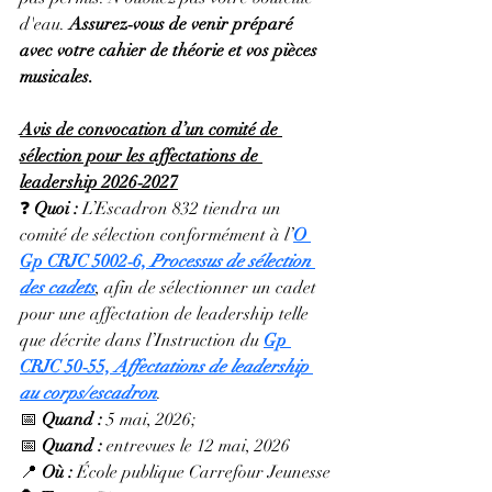
d'eau. 
Assurez‑vous de venir préparé 
avec votre cahier de théorie et vos pièces 
musicales.
Avis de convocation d’un comité de 
sélection pour les affectations de 
leadership 2026‑2027
❓ 
Quoi : 
L’Escadron 832 tiendra un 
comité de sélection conformément à l’
O 
Gp CRJC 5002‑6, 
Processus de sélection 
des cadets
, afin de sélectionner un cadet 
pour une affectation de leadership telle 
que décrite dans l’Instruction du 
Gp 
CRJC 50‑55, 
Affectations de leadership 
au corps/escadron
.
📅 
Quand :
 5 mai, 2026; 
📅 
Quand :
 entrevues le 12 mai, 2026
📍 
Où :
 École publique Carrefour Jeunesse