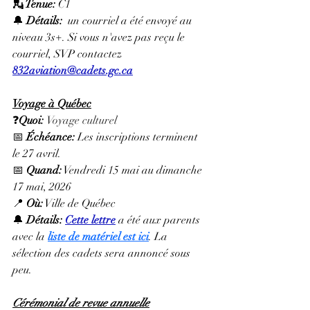
💂 Tenue: 
C1
🔔 
Détails:
  un courriel a été envoyé au 
niveau 3s+. Si vous n'avez pas reçu le 
courriel, SVP contactez 
832aviation@cadets.gc.ca
Voyage à Québec
❓
Quoi: 
Voyage culturel
📅 
Échéance: 
Les inscriptions terminent 
le 27 avril.
📅 
Quand:
 Vendredi 15 mai au dimanche 
17 mai, 2026
📍 
Où:
 Ville de Québec
🔔 
Détails: 
Cette lettre
 a été aux parents 
avec la 
liste de matériel est ici
. La 
sélection des cadets sera annoncé sous 
peu.
Cérémonial de revue annuelle