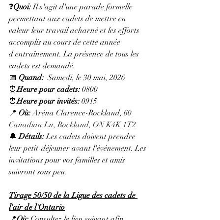
❓
Quoi: 
Il s'agit d'une parade formelle 
permettant aux cadets de mettre en 
valeur leur travail acharné et les efforts 
accomplis au cours de cette année 
d'entraînement. La présence de tous les 
cadets est demandé. 
📅 
Quand: 
 Samedi, le 30 mai, 2026
⏰
Heure pour cadets:
 0800
⏰
Heure pour invités: 
0915
📍 
Où:
 Aréna Clarence-Rockland, 
60 
Canadian Ln, Rockland, ON K4K 1T2
🔔 
Détails: 
Les cadets doivent prendre 
leur petit-déjeuner avant l'événement. Les 
invitations pour vos familles et amis 
suivront sous peu.
Tirage 50/50 de la Ligue des cadets de 
l'air de l'Ontario
📍
Où: 
Consultez le lien suivant afin 