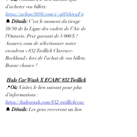
d'acheter vos billets: 
https://aclopc5050.com/s/-q05thtcqFg
🔔 
Détails: 
C’est le moment du tirage 
50/50 de la Ligue des cadets de l’Air de 
l’Ontario. Prix garanti de 5 000 $ ! 
Assurez-vous de sélectionner notre 
escadron « 832 Twillick Clarence-
Rockland » lors de l’achat de vos billets. 
Bonne chance !
Halo Car Wash X ECARC 832 Twillick
📍
Où: 
Visitez le lien suivant pour plus 
d'informations : 
https://halowash.com/832-twillickrcac
🔔 
Détails: 
Les gens recevront un lien 
vers leur(s) code(s) de lavage par message 
texte, envoyé au numéro qu’ils auront 
utilisé pour remplir le formulaire de 