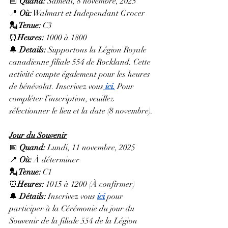
📅 
Quand:
 Samedi, 8 novembre, 2025
📍 
Où:
 Walmart et Independant Grocer
💂 Tenue: 
C3
⏰
Heures: 
1000 à 1800
🔔 
Details: 
Supportons la Légion Royale 
canadienne filiale 554 de Rockland. 
Cette 
activité compte également pour les heures 
de bénévolat. Inscrivez vous
ici.
 Pour 
compléter l’inscription, veuillez 
sélectionner le lieu et la date (8 novembre).
Jour du Souvenir
📅 
Quand:
 Lundi, 11 novembre, 2025
📍 
Où:
 À déterminer
💂 Tenue: 
C1
⏰
Heures: 
1015 à 1200 (À confirmer)
🔔 
Détails: 
Inscrivez vous
ici
 po
ur 
participer à la Cérémonie du jour du 
Souvenir de la filiale 554 de la Légion 