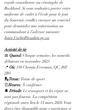
royale canadienne au cénotaphe de 
Rockland.
 Si
 vous souhaitez porter votre 
uniforme de cadet à l’école pour le jour 
du Souvenir, veuillez envoyer un courriel 
pour demander une autorisation au 
commandant à l’adresse suivante: 
Josee.Corbeil@cadets.gc.ca
.
Activité de tir
📅 
Quand:
 Chaque semaine, les samedis 
débutant en novembre 2025
📍 
Où:
 150 Chemin Freeman, QC, J8Z 
2B4
💂 Tenue: 
Tenue de sport
⏰
Heures: 
À confirmer
🔔 
Détails: 
Le transport et les repas ne 
sont pas fournis. La compétition 
régionale aura lieu le 14 mars 2026. Vous 
devez être disponible pour y participer si 