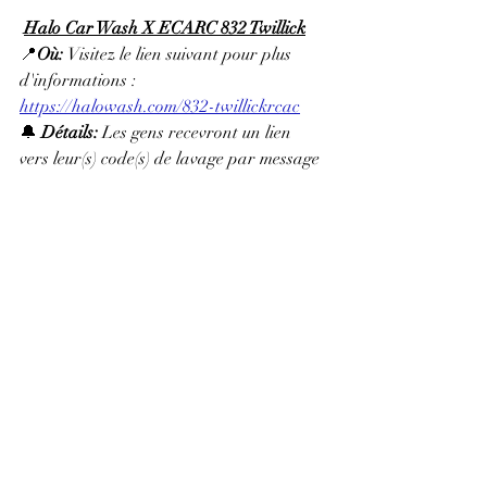
Halo Car Wash X ECARC 832 Twillick
📍
Où: 
Visitez le lien suivant pour plus 
d'informations : 
https://halowash.com/832-twillickrcac
🔔 
Détails: 
Les gens recevront un lien 
vers leur(s) code(s) de lavage par message 
texte, envoyé au numéro qu’ils auront 
utilisé pour remplir le formulaire de 
paiement disponible sur la page web 
mentionnée ci-dessus. Ensuite, ils 
pourront se rendre à l’un de nos 
terminaux de paiement situés dans les 
voies de lavage, cliquer sur « Entrer un 
code de lavage » et saisir leur code à 
l’écran. Les codes 
sont valides à tous les 
établissements
 Halo Car Wash. Consultez 
l’image ci-dessous pour plus de détails.
 11, 2025