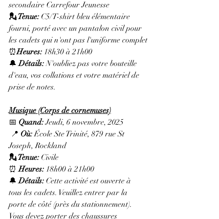
secondaire Carrefour Jeunesse
💂 Tenue: 
C5/
T-shirt bleu élémentaire 
fourni, porté avec un pantalon civil pour 
les cadets qui n'ont pas l'uniforme complet
⏰
Heures: 
18h30 à 21h00
🔔 
Détails:
 N'oubliez pas votre bouteille 
d'eau, vos collations et votre matériel de 
prise de notes.
Musique (Corps de cornemuses)
📅 
Quand:
 Jeudi, 6 novembre, 2025
 📍 
Où:
 École Ste Trinité, 879 rue St 
Joseph, Rockland
💂 Tenue: 
Civile
⏰ 
Heures: 
18h00 à 21h00
🔔 
Détails:
 Cette activité est ouverte à 
tous les cadets. 
Veuillez entrer par la 
porte de côté (près du stationnement). 
Vous devez porter des chaussures 